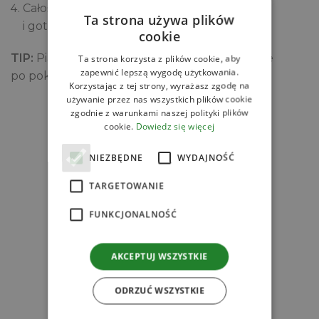
Całość schłodź około 2 godziny w lodowce
Ta strona używa plików
i gotowe!
cookie
TIP:
Pianki możesz obtoczyć w cukrze pudrze
Ta strona korzysta z plików cookie, aby
zapewnić lepszą wygodę użytkowania.
po pokrojeniu.
Korzystając z tej strony, wyrażasz zgodę na
używanie przez nas wszystkich plików cookie
zgodnie z warunkami naszej polityki plików
Zobacz
cookie.
Dowiedz się więcej
Powiązane produkty
NIEZBĘDNE
WYDAJNOŚĆ
TARGETOWANIE
FUNKCJONALNOŚĆ
l
AKCEPTUJ WSZYSTKIE
ODRZUĆ WSZYSTKIE