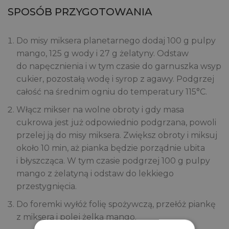
SPOSÓB PRZYGOTOWANIA
Do misy miksera planetarnego dodaj 100 g pulpy
mango, 125 g wody i 27 g żelatyny. Odstaw
do napęcznienia i w tym czasie do garnuszka wsyp
cukier, pozostałą wodę i syrop z agawy. Podgrzej
całość na średnim ogniu do temperatury 115°C.
Włącz mikser na wolne obroty i gdy masa
cukrowa jest już odpowiednio podgrzana, powoli
przelej ją do misy miksera. Zwiększ obroty i miksuj
około 10 min, aż pianka będzie porządnie ubita
i błyszcząca. W tym czasie podgrzej 100 g pulpy
mango z żelatyną i odstaw do lekkiego
przestygnięcia.
Do foremki wyłóż folię spożywczą, przełóż piankę
z miksera i polej żelką mango.