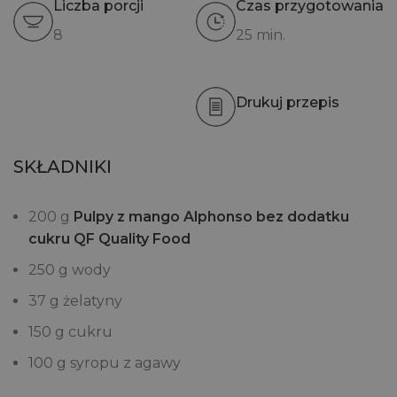
Liczba porcji
Czas przygotowania
8
25 min.
Drukuj przepis
SKŁADNIKI
200 g
Pulpy z mango Alphonso bez dodatku
cukru QF Quality Food
250 g wody
37 g żelatyny
150 g cukru
100 g syropu z agawy