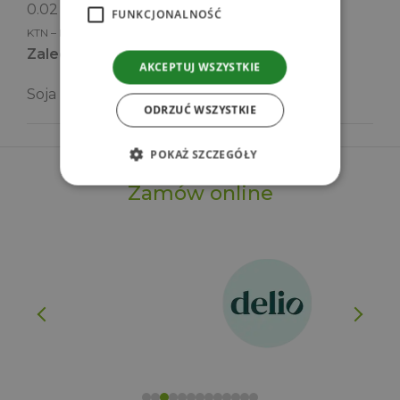
0.02 g
FUNKCJONALNOŚĆ
KTN – kwasy tłuszczowe nasycone
Zalecenia dla alergików
AKCEPTUJ WSZYSTKIE
Soja może zawierać
ODRZUĆ WSZYSTKIE
POKAŻ SZCZEGÓŁY
Zamów online