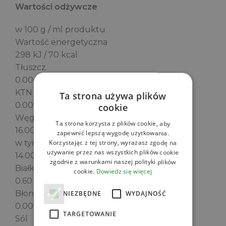
Wartości odżywcze
w 100 g / ml produktu
Wartość energetyczna
298 kJ / 70 kcal
Tłuszcz
0.00 g
KTN
Ta strona używa plików
0.00 g
cookie
Węglowodany
Ta strona korzysta z plików cookie, aby
16.00 g
zapewnić lepszą wygodę użytkowania.
w tym Cukry
Korzystając z tej strony, wyrażasz zgodę na
używanie przez nas wszystkich plików cookie
14.00 g
zgodnie z warunkami naszej polityki plików
Białko
cookie.
Dowiedz się więcej
0.60 g
Błonnik
NIEZBĘDNE
WYDAJNOŚĆ
0.00 g
TARGETOWANIE
Sól