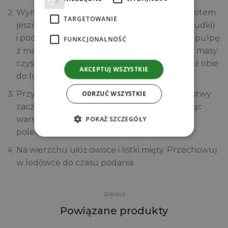
Wymieszaj dokładnie, odstaw na 10 minut, potem
TARGETOWANIE
jeszcze raz wymieszaj (żeby nie zrobiły się grudki)
i podziel bazę na pół. Do jednej części dodaj pulpę
FUNKCJONALNOŚĆ
z marakui i porządnie wymieszaj. Mając dwie masy:
czystą kokosową i tropikalną z marakują włóż obie
AKCEPTUJ WSZYSTKIE
do lodówki na ok 30 minut.
Przygotuj słoiczki i wyłóż poszczególne warstwy
ODRZUĆ WSZYSTKIE
zaczynając od warstwy kokosowej, dokładając
warstwę kokosową z marakuja i na wierzch
POKAŻ SZCZEGÓŁY
polewając samą pulpę z marakui.
Na wierzchu ułóż owoce i listki mięty. Przechowuj
w lodówce do czasu podania.
Zobacz
Powiązane produkty