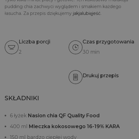
pudding chia zachwyci wyglądem i smakiem każdego
łasucha. Za przepis dziękujemy
jakjalubięjeść
.
Liczba porcji
Czas przygotowania
2
30 min
Drukuj przepis
SKŁADNIKI
6 łyżek
Nasion chia QF Quality Food
400 ml
Mleczka kokosowego 16-19% KARA
150 ml bardzo ciepłej wody