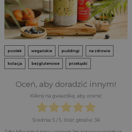
posiłek
wegańskie
puddingi
na zdrowie
kolacja
bezglutenowe
przekąski
Oceń, aby doradzić innym!
Kliknij na gwiazdkę, aby ocenić
Średnia:
5
/ 5. Ilość głosów:
36
Tylko kilka minut pracy i gotowe! Ten kokosowo-marakuja