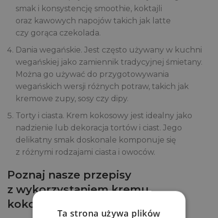
smak i konsystencję smoothie, koktajli
oraz kawowych napojów takich jak latte
czy gorąca czekolada.
Dania wegańskie. Jest często używany w kuchni
wegańskiej jako zamiennik tradycyjnej śmietany.
Można go używać do przygotowywania
wegańskich wersji różnych potraw, takich jak
kremowe zupy, sosy czy dipy.
Torty i ciasta. Krem kokosowy jest idealny jako
nadzienie lub dekoracja tortów i ciast. Jego
delikatny smak doskonale komponuje się
z różnymi rodzajami ciasta i owoców.
Poznaj nasze przepisy
z wykorzystaniem kremu
kokosowego do ubijania
Ta strona używa plików