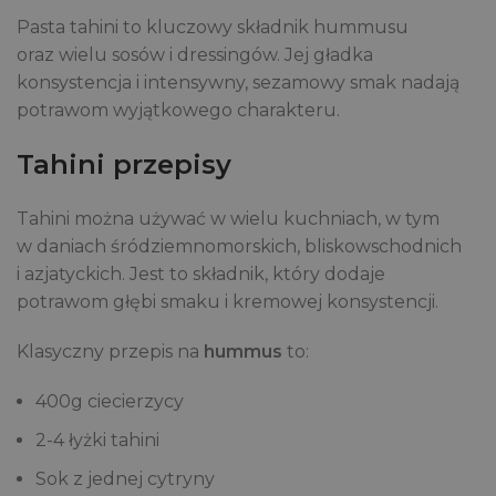
Pasta tahini to kluczowy składnik hummusu
oraz wielu sosów i dressingów. Jej gładka
konsystencja i intensywny, sezamowy smak nadają
potrawom wyjątkowego charakteru.
Tahini przepisy
Tahini można używać w wielu kuchniach, w tym
w daniach śródziemnomorskich, bliskowschodnich
i azjatyckich. Jest to składnik, który dodaje
potrawom głębi smaku i kremowej konsystencji.
Klasyczny przepis na
hummus
to:
400g ciecierzycy
2-4 łyżki tahini
Sok z jednej cytryny