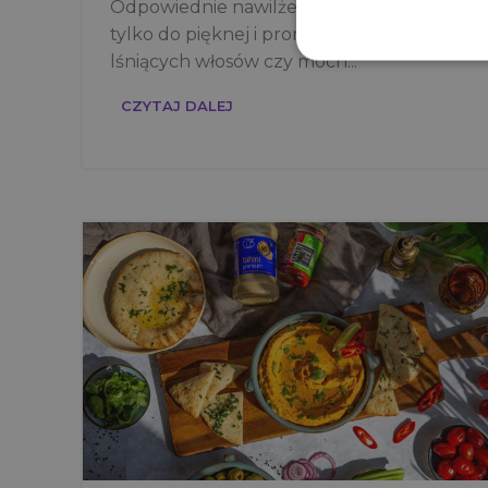
Odpowiednie nawilżenie to klucz nie
tylko do pięknej i promiennej cery,
lśniących włosów czy mocn...
CZYTAJ DALEJ