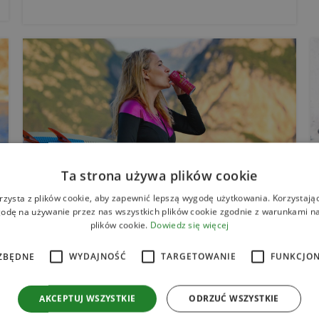
Ta strona używa plików cookie
rzysta z plików cookie, aby zapewnić lepszą wygodę użytkowania. Korzystając 
odę na używanie przez nas wszystkich plików cookie zgodnie z warunkami nas
plików cookie.
Dowiedz się więcej
Dietetyk radzi
03 cze 2024
7 korzyści zdrowotnych
ZBĘDNE
WYDAJNOŚĆ
TARGETOWANIE
FUNKCJO
płynących z picia wody
kokosowej
AKCEPTUJ WSZYSTKIE
ODRZUĆ WSZYSTKIE