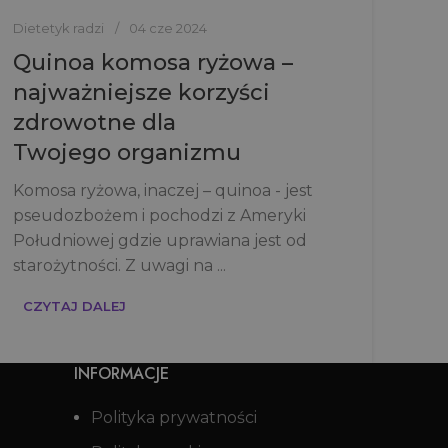
Dietetyk radzi
04 cze 2024
Quinoa komosa ryżowa –
najważniejsze korzyści
zdrowotne dla
Twojego organizmu
Komosa ryżowa, inaczej – quinoa - jest
pseudozbożem i pochodzi z Ameryki
Południowej gdzie uprawiana jest od
starożytności. Z uwagi na ...
CZYTAJ DALEJ
INFORMACJE
Polityka prywatności