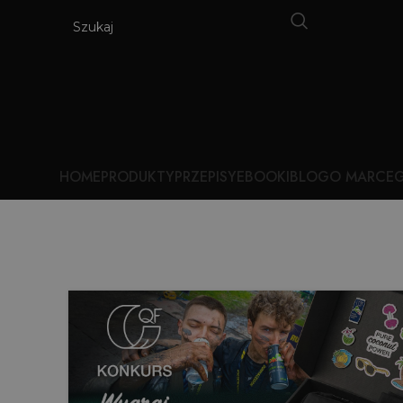
HOME
PRODUKTY
PRZEPISY
EBOOKI
BLOG
O MARCE
G