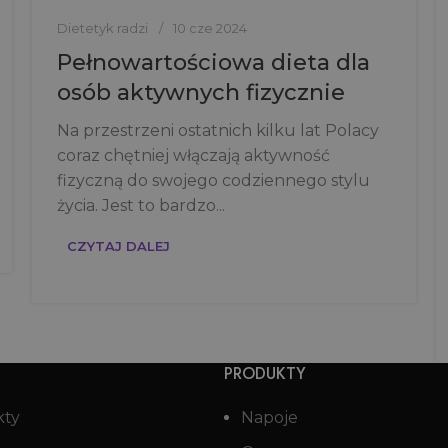
Dietetyk radzi
10 cze 2024
Pełnowartościowa dieta dla
osób aktywnych fizycznie
Na przestrzeni ostatnich kilku lat Polacy
coraz chętniej włączają aktywność
fizyczną do swojego codziennego stylu
życia. Jest to bardzo...
CZYTAJ DALEJ
PRODUKTY
kty
Napoje