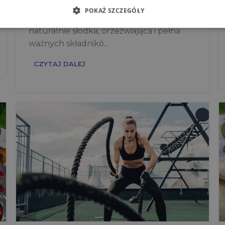
W ostatnich latach woda kokosowa stała
POKAŻ SZCZEGÓŁY
się niezwykle popularnym napojem. Jest
naturalnie słodka, orzeźwiająca i pełna
ważnych składnikó...
CZYTAJ DALEJ