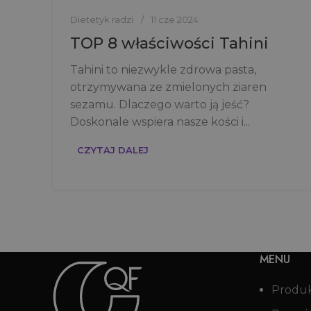
Dietetyk radzi
11 cze 2024
TOP 8 właściwości Tahini
Tahini to niezwykle zdrowa pasta,
otrzymywana ze zmielonych ziaren
sezamu. Dlaczego warto ją jeść?
Doskonale wspiera nasze kości i...
CZYTAJ DALEJ
MENU
Produ