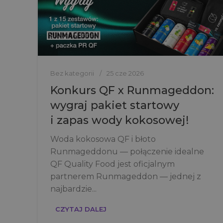
Bez kategorii
25 cze 2026
Konkurs QF x Runmageddon:
wygraj pakiet startowy
i zapas wody kokosowej!
Woda kokosowa QF i błoto
Runmageddonu — połączenie idealne
QF Quality Food jest oficjalnym
partnerem Runmageddon — jednej z
najbardzie...
CZYTAJ DALEJ