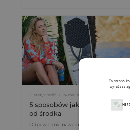
Ta strona ko
wyrażasz zg
Dietetyk radzi
24 maj 2024
5 sposobów jak być pięknym
NIE
od środka
Odpowiednie nawodnienie i nawilżenie