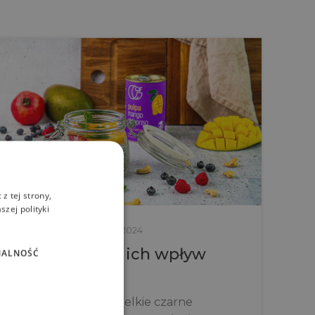
z tej strony,
zej polityki
Dietetyk radzi
10 cze 2024
Nasiona Chia i ich wpływ
NALNOŚĆ
na zdrowie
Nasiona chia to niewielkie czarne