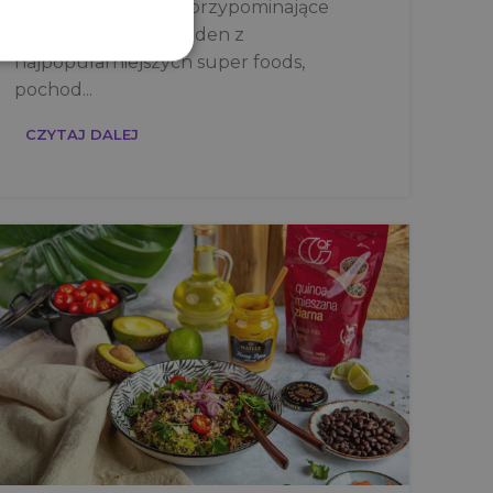
ziarenka, kształtem przypominające
malutką fasolę. To jeden z
najpopularniejszych super foods,
pochod...
CZYTAJ DALEJ