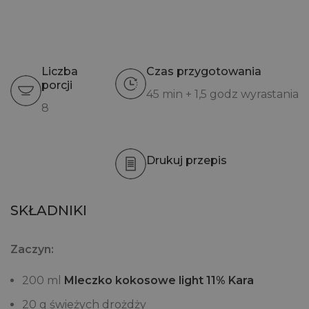
Liczba
Czas przygotowania
porcji
45 min + 1,5 godz wyrastania
8
Drukuj przepis
SKŁADNIKI
Zaczyn:
200 ml
Mleczko kokosowe light 11% Kara
20 g świeżych drożdży