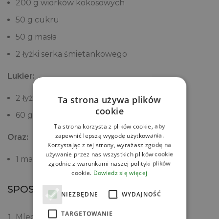
200 g wiórków kokosowych
50 g cukru
50 g masła
2 łyżki serka śmietankowego
Lukier:
Ta strona używa plików
2 łyżki
Pulpy z marakui QF Quality Food
cookie
60 g cukru pudru
Ta strona korzysta z plików cookie, aby
zapewnić lepszą wygodę użytkowania.
Oraz:
Korzystając z tej strony, wyrażasz zgodę na
używanie przez nas wszystkich plików cookie
1 małe jajko do posmarowania
zgodnie z warunkami naszej polityki plików
cookie.
Dowiedz się więcej
SPOSÓB PRZYGOTOWANIA
NIEZBĘDNE
WYDAJNOŚĆ
TARGETOWANIE
Mleczko kokosowe na zaczyn podgrzej