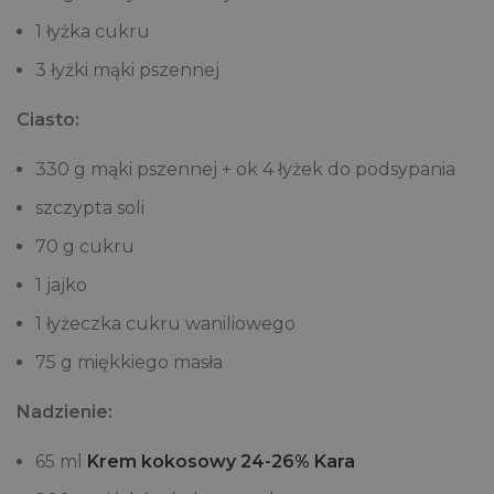
1 łyżka cukru
3 łyżki mąki pszennej
Ciasto:
330 g mąki pszennej + ok 4 łyżek do podsypania
szczypta soli
70 g cukru
1 jajko
1 łyżeczka cukru waniliowego
75 g miękkiego masła
Nadzienie:
65 ml
Krem kokosowy 24-26% Kara