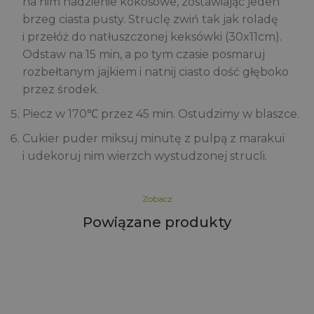
na nim nadzienie kokosowe, zostawiając jeden
brzeg ciasta pusty. Struclę zwiń tak jak roladę
i przełóż do natłuszczonej keksówki (30x11cm).
Odstaw na 15 min, a po tym czasie posmaruj
rozbełtanym jajkiem i natnij ciasto dość głęboko
przez środek.
Piecz w 170℃ przez 45 min. Ostudzimy w blaszce.
Cukier puder miksuj minutę z pulpą z marakui
i udekoruj nim wierzch wystudzonej strucli.
Zobacz
Powiązane produkty