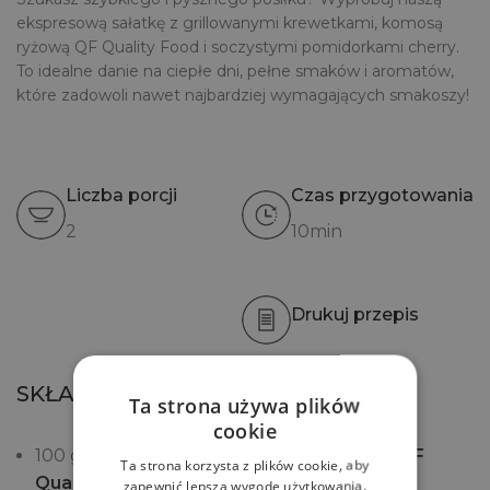
ekspresową sałatkę z grillowanymi krewetkami, komosą
ryżową QF Quality Food i soczystymi pomidorkami cherry.
To idealne danie na ciepłe dni, pełne smaków i aromatów,
które zadowoli nawet najbardziej wymagających smakoszy!
Liczba porcji
Czas przygotowania
2
10min
Drukuj przepis
SKŁADNIKI
Ta strona używa plików
cookie
100 g
Quinoi komosy ryżowej mieszanej QF
Ta strona korzysta z plików cookie, aby
Quality Food
zapewnić lepszą wygodę użytkowania.