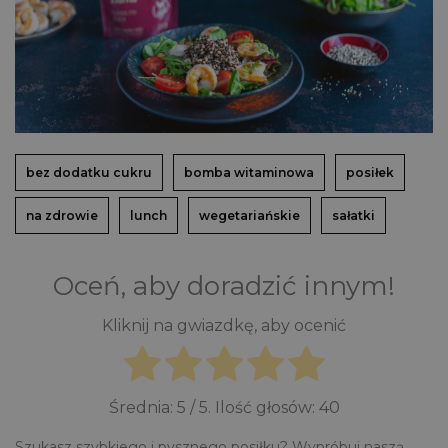
bez dodatku cukru
bomba witaminowa
posiłek
na zdrowie
lunch
wegetariańskie
sałatki
Oceń, aby doradzić innym!
Kliknij na gwiazdkę, aby ocenić
Średnia:
5
/ 5. Ilość głosów:
40
Szukasz szybkiego i pysznego posiłku? Wypróbuj naszą