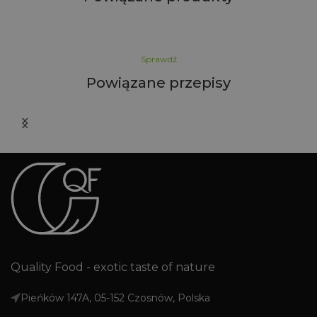
Sprawdź
Powiązane przepisy
i
Quality Food - exotic taste of nature
Pieńków 147A, 05-152 Czosnów, Polska