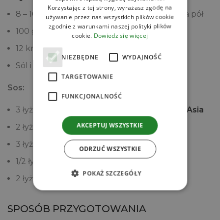
Korzystając z tej strony, wyrażasz zgodę na
8 – 10 pomidorków cherry przekrojonych na pół
używanie przez nas wszystkich plików cookie
zgodnie z warunkami naszej polityki plików
100 g mieszanki sałat, dowolnej
cookie.
Dowiedz się więcej
12 krewetek 16/20 oczyszczonych
NIEZBĘDNE
WYDAJNOŚĆ
Sól i pieprz czarny do smaku
TARGETOWANIE
Sos:
FUNKCJONALNOŚĆ
3 łyżeczki
Pasta Miso Shiro jasna House of Asia
AKCEPTUJ WSZYSTKIE
2 łyżeczki
Octu ryżowego House of Asia
3 łyżki oliwy z oliwek
ODRZUĆ WSZYSTKIE
1/2 łyżeczki cukru
POKAŻ SZCZEGÓŁY
2 łyżki przegotowanej wody
SPOSÓB PRZYGOTOWANIA