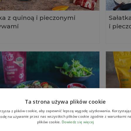
ka z quinoą i pieczonymi
Sałatk
ywami
i piec
Ta strona używa plików cookie
rzysta z plików cookie, aby zapewnić lepszą wygodę użytkowania. Korzystając 
odę na używanie przez nas wszystkich plików cookie zgodnie z warunkami nas
a sałatka z grillowanymi
Sałatka
plików cookie.
Dowiedz się więcej
tkami i komosą ryżową
i arbu