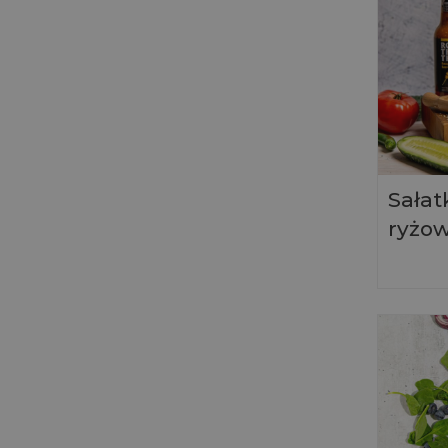
Sałat
ryżow