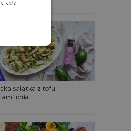
NALNOŚĆ
ka sałatka z tofu
onami chia