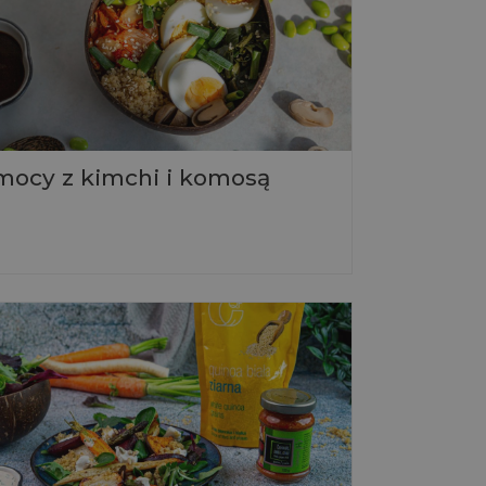
mocy z kimchi i komosą