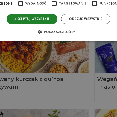
ZBĘDNE
WYDAJNOŚĆ
TARGETOWANIE
FUNKCJO
AKCEPTUJ WSZYSTKIE
ODRZUĆ WSZYSTKIE
POKAŻ SZCZEGÓŁY
owany kurczak z quinoa
Wegańs
rzywami
i nasi