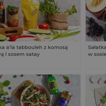
ka a’la tabbouleh z komosą
Sałatk
ą i sosem satay
w sosi