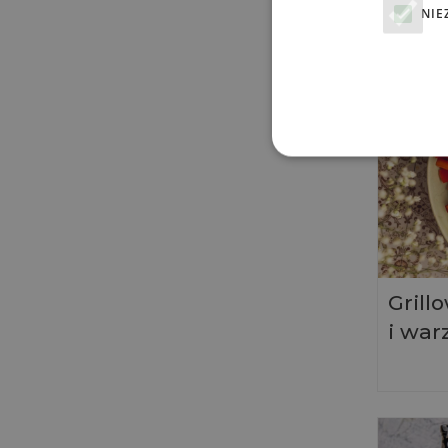
NIE
Grill
i wa