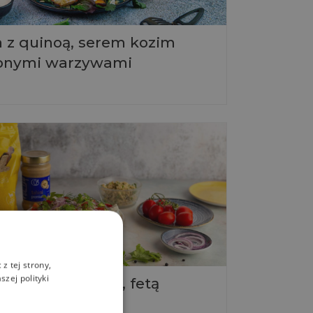
a z quinoą, serem kozim
zonymi warzywami
z tej strony,
zej polityki
 z quinoa, tahini, fetą
zem