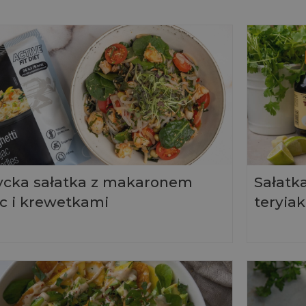
ycka sałatka z makaronem
Sałatka
c i krewetkami
teryiak