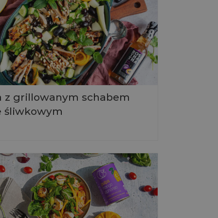
a z grillowanym schabem
e śliwkowym