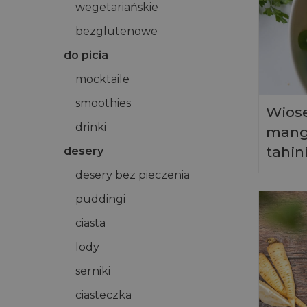
wegetariańskie
bezglutenowe
do picia
mocktaile
smoothies
Wiose
drinki
mang
tahin
desery
desery bez pieczenia
puddingi
ciasta
lody
serniki
ciasteczka