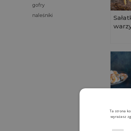
gofry
naleśniki
Sałat
warz
Ta strona ko
wyrażasz zg
Szybk
krewe