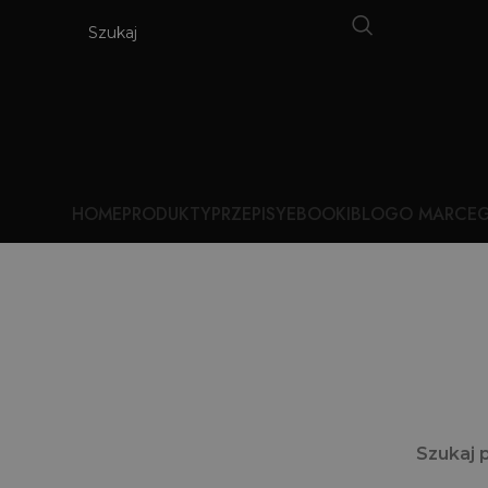
HOME
PRODUKTY
PRZEPISY
EBOOKI
BLOG
O MARCE
G
Szukaj 