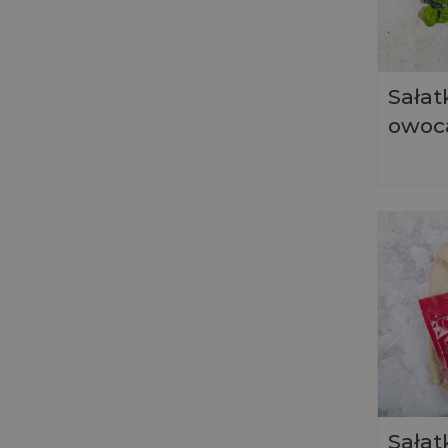
Sałat
owoc
Sałat