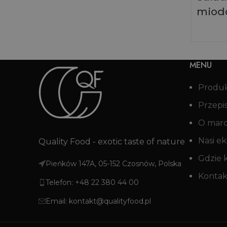
miodo
MENU
Produ
Przepi
O mar
Nasi ek
Quality Food - exotic taste of nature
Gdzie 
Pieńków 147A, 05-152 Czosnów, Polska
Kontak
Telefon: +48 22 380 44 00
Email: kontakt@qualityfood.pl