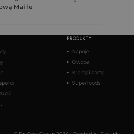
wą Maille
PRODUKTY
kty
Napoje
sy
Owoce
ce
Kremy i pasty
sperci
Superfoods
kupić
t