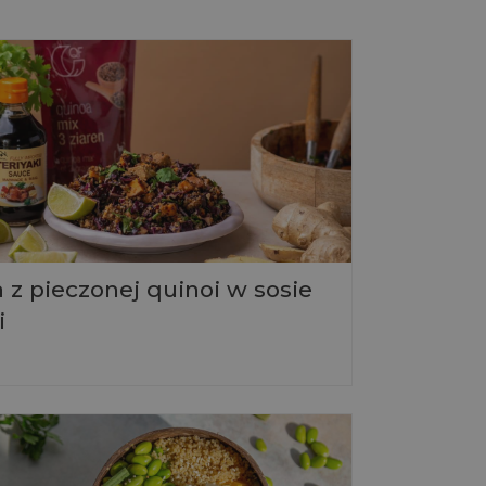
 z pieczonej quinoi w sosie
i