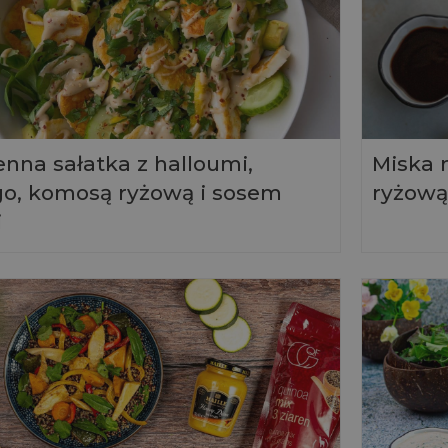
nna sałatka z halloumi,
Miska 
o, komosą ryżową i sosem
ryżową
i