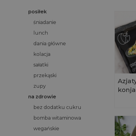
posiłek
śniadanie
lunch
dania główne
kolacja
sałatki
przekąski
Azjat
zupy
konja
na zdrowie
bez dodatku cukru
bomba witaminowa
wegańskie