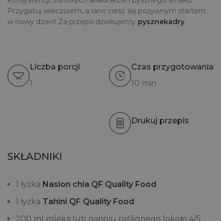
konsystencji, zdrowych składników i pysznego smaku.
Przygotuj wieczorem, a rano ciesz się pożywnym startem
w nowy dzień! Za przepis dziekujemy
pysznekadry
.
Liczba porcji
Czas przygotowania
1
10 min
Drukuj przepis
SKŁADNIKI
1 łyżka
Nasion chia QF Quality Food
1 łyżka
Tahini QF Quality Food
200 ml mleka lub napoju roślinnego (około 4/5