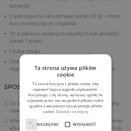
szklanki)
2 łyżki jogurtu naturalnego (około 30 g) – może
być również jogurt wegański
70 g płatków owsianych zwykłych lub górskich
(około 7 łyżek)
1 łyżka miodu
Dodatki: maliny świeże lub mrożone, płatki
Ta strona używa plików
migdałów, orzechy nerkowca lub inne owoce
cookie
Ta strona korzysta z plików cookie, aby
SPOSÓB PRZYGOTOWANIA
zapewnić lepszą wygodę użytkowania.
Korzystając z tej strony, wyrażasz zgodę na
używanie przez nas wszystkich plików cookie
Do słoika (o pojemności ok. 450 ml) wsyp 1 łyżkę
zgodnie z warunkami naszej polityki plików
nasion chia oraz 70 g płatków owsianych
cookie.
Dowiedz się więcej
Wlej 200 ml mleka lub napoju roślinnego (około
NIEZBĘDNE
WYDAJNOŚĆ
4/5 szklanki). Mleko może być zimne, gorące lub