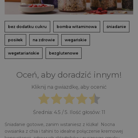
bez dodatku cukru
bomba witaminowa
śniadanie
posiłek
na zdrowie
wegańskie
wegetariańskie
bezglutenowe
Oceń, aby doradzić innym!
Kliknij na gwiazdkę, aby ocenić
Średnia:
4.5
/ 5. Ilość głosów:
11
Śniadanie gotowe, zanim wstaniesz z łóżka! Nocna
owsianka z chia i tahini to idealne połączenie kremowej