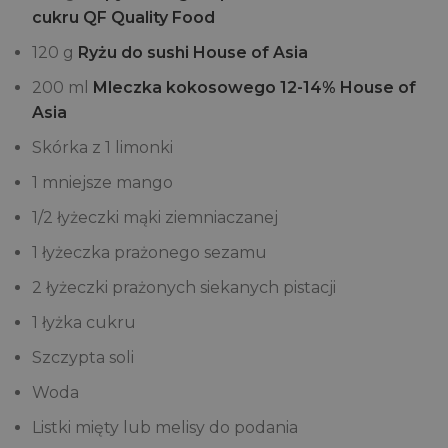
cukru QF Quality Food
120 g
Ryżu do sushi House of Asia
200 ml
Mleczka kokosowego 12-14% House of
Asia
Skórka z 1 limonki
1 mniejsze mango
1/2 łyżeczki mąki ziemniaczanej
1 łyżeczka prażonego sezamu
2 łyżeczki prażonych siekanych pistacji
1 łyżka cukru
Szczypta soli
Woda
Listki mięty lub melisy do podania