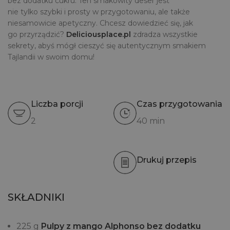
bez dodatku cukru. Ten smakowity deser jest
nie tylko szybki i prosty w przygotowaniu, ale także
niesamowicie apetyczny. Chcesz dowiedzieć się, jak
go przyrządzić?
Deliciousplace.pl
zdradza wszystkie
sekrety, abyś mógł cieszyć się autentycznym smakiem
Tajlandii w swoim domu!
Liczba porcji
Czas przygotowania
2
40 min
Drukuj przepis
SKŁADNIKI
225 g
Pulpy z mango Alphonso bez dodatku