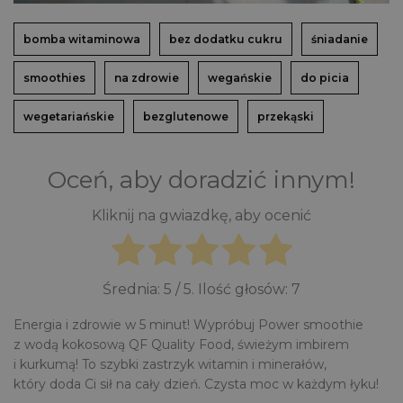
bomba witaminowa
bez dodatku cukru
śniadanie
smoothies
na zdrowie
wegańskie
do picia
wegetariańskie
bezglutenowe
przekąski
Oceń, aby doradzić innym!
Kliknij na gwiazdkę, aby ocenić
Średnia:
5
/ 5. Ilość głosów:
7
Energia i zdrowie w 5 minut! Wypróbuj Power smoothie
z wodą kokosową QF Quality Food, świeżym imbirem
i kurkumą! To szybki zastrzyk witamin i minerałów,
który doda Ci sił na cały dzień. Czysta moc w każdym łyku!