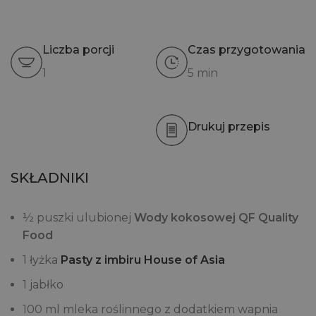
Liczba porcji
Czas przygotowania
1
5 min
Drukuj przepis
SKŁADNIKI
½ puszki ulubionej
Wody kokosowej QF Quality
Food
1 łyżka
Pasty z imbiru House of Asia
1 jabłko
100 ml mleka roślinnego z dodatkiem wapnia