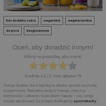
bez dodatku cukru
wegańskie
wegetariańskie
do picia
bezglutenowe
Oceń, aby doradzić innym!
Kliknij na gwiazdkę, aby ocenić
Średnia:
4.2
/ 5. Ilość głosów:
19
Mango Bubble Tea z tapioką to idealny sposób na chwilę
przyjemności. Naturalna słodycz mango, mleczna
kremowość i zabawa z kuleczkami tapioki – coś, czego
musisz spróbować! Za przepis dziekujemy
pysznekadry
.