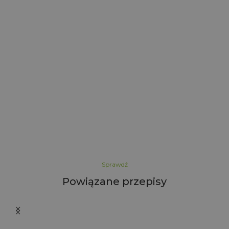
r
5
Sprawdź
Powiązane przepisy