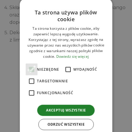
Składanie napoju: Do naczynia włóż kostki mango
Ta strona używa plików
oraz ugotowaną perełki tapioki. Następnie
cookie
dopełnij całość musem mango.
Ta strona korzysta z plików cookie, aby
Dekoracja: Opcjonalnie skrop napój sokiem
zapewnić lepszą wygodę użytkowania.
Korzystając z tej strony, wyrażasz zgodę na
z limonki i udekoruj świeżą miętą .
używanie przez nas wszystkich plików cookie
zgodnie z warunkami naszej polityki plików
cookie.
Dowiedz się więcej
Zobacz
Powiązane produkty
NIEZBĘDNE
WYDAJNOŚĆ
TARGETOWANIE
FUNKCJONALNOŚĆ
AKCEPTUJ WSZYSTKIE
l
ODRZUĆ WSZYSTKIE