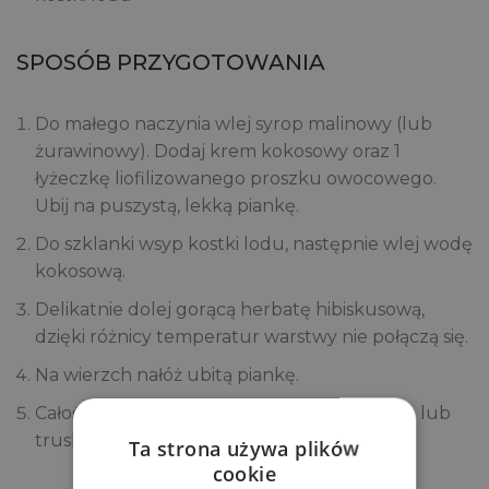
SPOSÓB PRZYGOTOWANIA
Do małego naczynia wlej syrop malinowy (lub
żurawinowy). Dodaj krem kokosowy oraz 1
łyżeczkę liofilizowanego proszku owocowego.
Ubij na puszystą, lekką piankę.
Do szklanki wsyp kostki lodu, następnie wlej wodę
kokosową.
Delikatnie dolej gorącą herbatę hibiskusową,
dzięki różnicy temperatur warstwy nie połączą się.
Na wierzch nałóż ubitą piankę.
Całość posyp odrobiną liofilizowanych malin lub
truskawek.
Ta strona używa plików
cookie