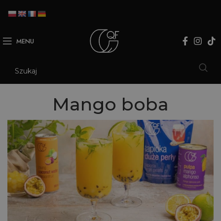
MENU
Mango boba