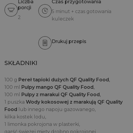
Liczba
Czas przygotowania
porcji
5 minut + czas gotowania
2
kuleczek
Drukuj przepis
SKŁADNIKI
100 g
Pereł tapioki dużych QF Quality Food
,
100 ml
Pulpy mango QF Quality Food
,
100 ml
Pulpy z marakui QF Quality Food
,
1 puszka
Wody kokosowej z marakują QF Quality
Food
lub innego napoju gazowanego,
kilka kostek lodu,
1 limonka pokrojona w plasterki,
garść świeżej mięty drobno pokrojonej