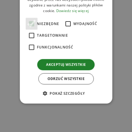
zgodnie z warunkami naszej polityki plików
cookie.
Dowiedz się więcej
l
NIEZBĘDNE
WYDAJNOŚĆ
TARGETOWANIE
FUNKCJONALNOŚĆ
AKCEPTUJ WSZYSTKIE
ODRZUĆ WSZYSTKIE
POKAŻ SZCZEGÓŁY
l