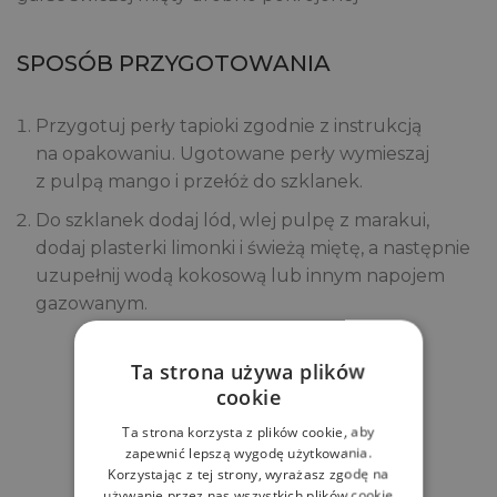
SPOSÓB PRZYGOTOWANIA
Przygotuj perły tapioki zgodnie z instrukcją
na opakowaniu. Ugotowane perły wymieszaj
z pulpą mango i przełóż do szklanek.
Do szklanek dodaj lód, wlej pulpę z marakui,
dodaj plasterki limonki i świeżą miętę, a następnie
uzupełnij wodą kokosową lub innym napojem
gazowanym.
Ta strona używa plików
Zobacz
cookie
Powiązane produkty
Ta strona korzysta z plików cookie, aby
zapewnić lepszą wygodę użytkowania.
Korzystając z tej strony, wyrażasz zgodę na
używanie przez nas wszystkich plików cookie