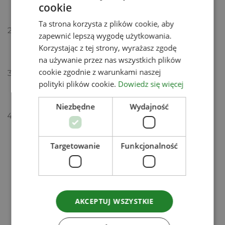
na gładko, ewentualnie przecedź, żeby napój był
cookie
klarowny.
Ta strona korzysta z plików cookie, aby
Na talerzyku wymieszaj skórkę cytryny, hibiskus
zapewnić lepszą wygodę użytkowania.
i sól. Zwilż krawędzie szklanek cytryną
Korzystając z tej strony, wyrażasz zgodę
albo miodem i zanurz w mieszance.
na używanie przez nas wszystkich plików
cookie zgodnie z warunkami naszej
Napełnij szklanki lodem. Wlej bazę mocktailu,
polityki plików cookie.
Dowiedz się więcej
dopełnij wodą kokosową z kolgenem i delikatnie
zamieszaj.
Niezbędne
Wydajność
Udekoruj mietą i plastrami krwawej pomarańczy.
Targetowanie
Funkcjonalność
Zobacz
Powiązane produkty
AKCEPTUJ WSZYSTKIE