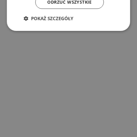
ODRZUĆ WSZYSTKIE
POKAŻ SZCZEGÓŁY
s
z