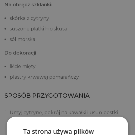
Na obręcz szklanki:
skórka z cytryny
suszone płatki hibiskusa
sól morska
Do dekoracji
liście mięty
plastry krwawej pomarańczy
SPOSÓB PRZYGOTOWANIA
Umyj cytrynę, pokrój na kawałki i usuń pestki.
Włóż ją do blendera razem z sokiem z krwawej
pomarańczy, wodą gazowaną i miodem. Zblenduj
Ta strona używa plików