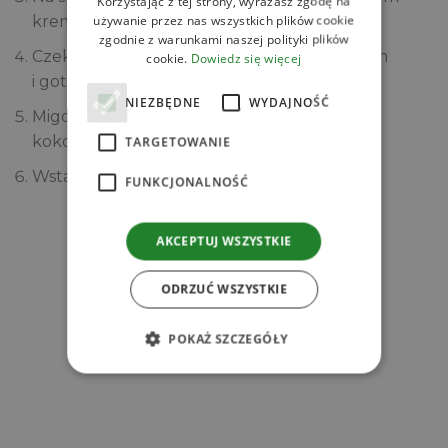
Korzystając z tej strony, wyrażasz zgodę na
używanie przez nas wszystkich plików cookie
kremem.
zgodnie z warunkami naszej polityki plików
Czekoladę rozpuść z pozostałym mleczkiem
cookie.
Dowiedz się więcej
i gotową polewą polej wierzch ciasta.
NIEZBĘDNE
WYDAJNOŚĆ
Migdały pokrój drobno i posyp wierzch
kokosowca.
TARGETOWANIE
Wstaw do lodówki na min. 2 h.
FUNKCJONALNOŚĆ
Zobacz
AKCEPTUJ WSZYSTKIE
Powiązane produkty
ODRZUĆ WSZYSTKIE
POKAŻ SZCZEGÓŁY
r