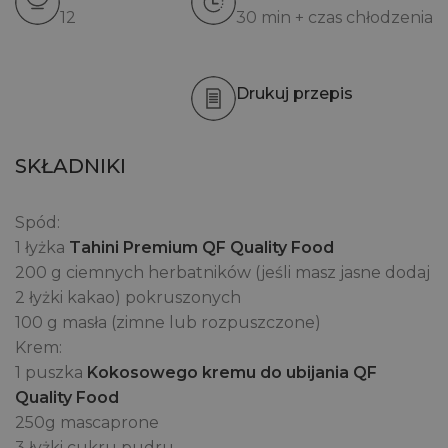
12
30 min + czas chłodzenia
Drukuj przepis
SKŁADNIKI
Spód:
1 łyżka
Tahini Premium QF Quality Food
200 g ciemnych herbatników (jeśli masz jasne dodaj
2 łyżki kakao) pokruszonych
100 g masła (zimne lub rozpuszczone)
Krem:
1 puszka
Kokosowego kremu do ubijania QF
Quality Food
250g mascaprone
3 łyżki cukru pudru