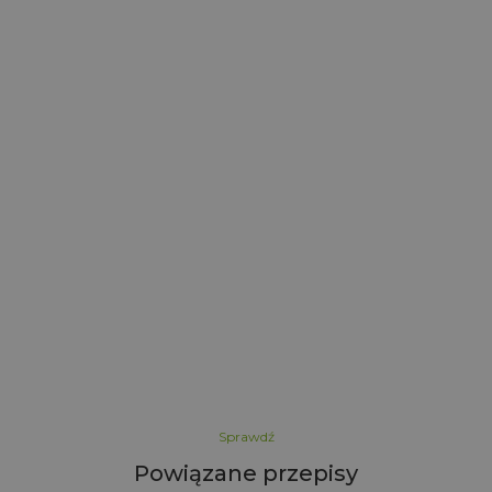
i
l
i
Sprawdź
Powiązane przepisy