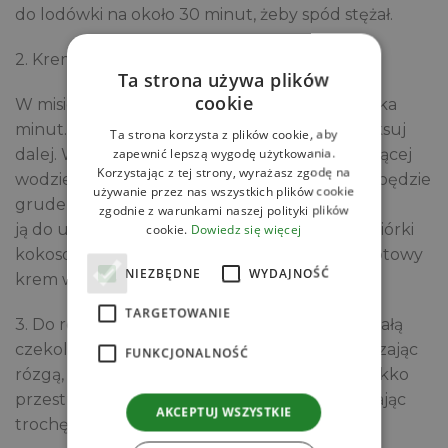
do lodówki na około 30 minut, żeby spód stężał.
2. Krem kokosowy:
Ta strona używa plików
cookie
W misie miksera ubij krem kokosowy przez kilka
minut. Dodaj mascarpone i cukier puder – miksuj
Ta strona korzysta z plików cookie, aby
zapewnić lepszą wygodę użytkowania.
dalej. W międzyczasie rozpuść żelatynę w gorącej
Korzystając z tej strony, wyrażasz zgodę na
wodzie w szklance – mieszaj dokładnie, aż nie będzie
używanie przez nas wszystkich plików cookie
grudek. Kiedy trochę przestygnie, powoli wlej
zgodnie z warunkami naszej polityki plików
ją do ubijającego się kremu. Na koniec wsyp wiórki
cookie.
Dowiedz się więcej
kokosowe i delikatnie wymieszaj szpatułką. Gotowy
NIEZBĘDNE
WYDAJNOŚĆ
krem wyłóż na schłodzony spód.
TARGETOWANIE
3. Do rondelka wlej mleko i dodaj połamaną białą
czekoladę. Podgrzewaj na małym ogniu, mieszając
FUNKCJONALNOŚĆ
rózgą, aż czekolada się całkowicie rozpuści. Lekko
przestudzoną polewę wylej na krem, zostawiając
AKCEPTUJ WSZYSTKIE
trochę miejsca przy brzegach.