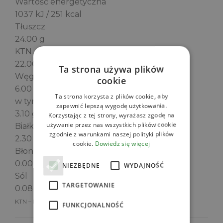
Wartość energetyczna
1037 kJ / 251 kcal
Tłuszcz
24.00 g
KTN
22.00 g
Ta strona używa plików
Węglowodany
cookie
6.00 g
Ta strona korzysta z plików cookie, aby
w tym Cukry
zapewnić lepszą wygodę użytkowania.
3.10 g
Korzystając z tej strony, wyrażasz zgodę na
używanie przez nas wszystkich plików cookie
Białko
zgodnie z warunkami naszej polityki plików
2.30 g
cookie.
Dowiedz się więcej
Błonnik
0.00 g
NIEZBĘDNE
WYDAJNOŚĆ
Sól
TARGETOWANIE
0.08 g
KTN – kwasy tłuszczowe nasycone
FUNKCJONALNOŚĆ