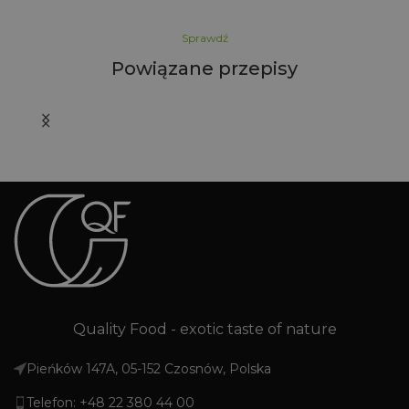
Sprawdź
Powiązane przepisy
Go
M
g
m
eli
z
i 
Quality Food - exotic taste of nature
Pieńków 147A, 05-152 Czosnów, Polska
Telefon: +48 22 380 44 00