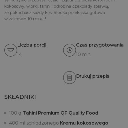
są nie tylko przepyszne, ale i zgodne z dietą keto! Krem
kokosowy, wiórki, tahini i odrobina czekolady sprawią,
że pokochasz każdy kęs. Słodka przekąska gotowa
w zaledwie 10 minut!
Liczba porcji
Czas przygotowania
14
10 min
Drukuj przepis
SKŁADNIKI
100 g
Tahini Premium QF Quality Food
400 ml schłodzonego
Kremu kokosowego