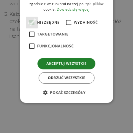
zgodnie z warunkami naszej polityki plików
wodnej, wystudź.
cookie.
Dowiedz się więcej
Każdy batonik zanurz w rozpuszczonej
czekoladzie i posyp orzechami. Następnie odłóż
NIEZBĘDNE
WYDAJNOŚĆ
na talerz wyłożony papierem do pieczenia
TARGETOWANIE
i schłodź w lodówce.
FUNKCJONALNOŚĆ
Zobacz
AKCEPTUJ WSZYSTKIE
Powiązane produkty
ODRZUĆ WSZYSTKIE
POKAŻ SZCZEGÓŁY
r