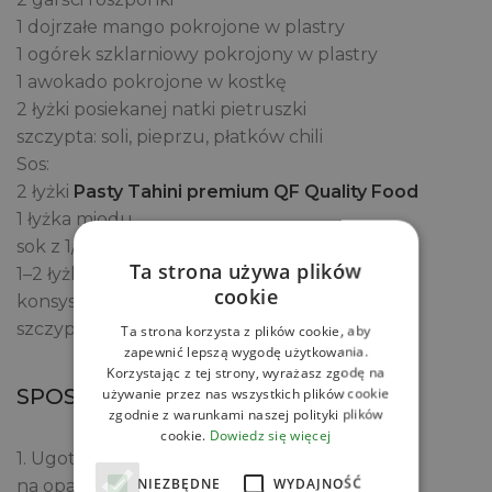
1 dojrzałe mango pokrojone w plastry
1 ogórek szklarniowy pokrojony w plastry
1 awokado pokrojone w kostkę
2 łyżki posiekanej natki pietruszki
szczypta: soli, pieprzu, płatków chili
Sos:
2 łyżki
Pasty Tahini premium QF Quality Food
1 łyżka miodu
sok z 1/2 cytryny
Ta strona używa plików
1–2 łyżki wody (dla uzyskania odpowiedniej
cookie
konsystencji)
szczypta: soli, pieprzu, płatków chili
Ta strona korzysta z plików cookie, aby
zapewnić lepszą wygodę użytkowania.
Korzystając z tej strony, wyrażasz zgodę na
używanie przez nas wszystkich plików cookie
SPOSÓB PRZYGOTOWANIA
zgodnie z warunkami naszej polityki plików
cookie.
Dowiedz się więcej
1. Ugotuj komosę ryżową zgodnie z instrukcją
NIEZBĘDNE
WYDAJNOŚĆ
na opakowaniu. Po ugotowaniu