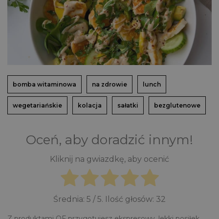
bomba witaminowa
na zdrowie
lunch
wegetariańskie
kolacja
sałatki
bezglutenowe
Oceń, aby doradzić innym!
Kliknij na gwiazdkę, aby ocenić
Średnia:
5
/ 5. Ilość głosów:
32
Z produktami QF przygotujesz ekspresowy, lekki posiłek