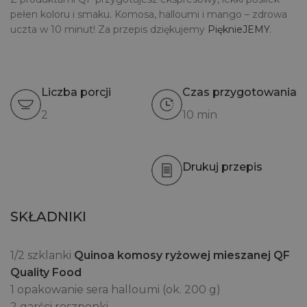
pełen koloru i smaku. Komosa, halloumi i mango – zdrowa
uczta w 10 minut! Za przepis dziękujemy
PięknieJEMY
.
Liczba porcji
Czas przygotowania
2
10 min
Drukuj przepis
SKŁADNIKI
1/2 szklanki
Quinoa komosy ryżowej mieszanej QF
Quality Food
1 opakowanie sera halloumi (ok. 200 g)
2 garści roszponki