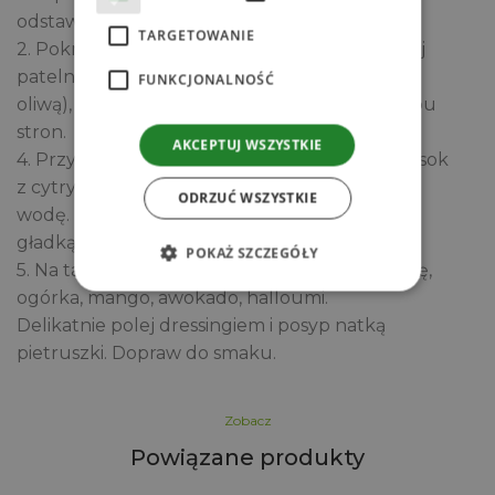
odstaw do przestudzenia i delikatnie posól.
TARGETOWANIE
2. Pokrój halloumi w plastry i zgrilluj na suchej
patelni (lub lekko posmarowanej
FUNKCJONALNOŚĆ
oliwą), aż będzie złocisty i lekko chrupiący z obu
stron.
AKCEPTUJ WSZYSTKIE
4. Przygotuj sos: w miseczce wymieszaj tahini, sok
z cytryny, miód, przyprawy i
ODRZUĆ WSZYSTKIE
wodę. Dodawaj wodę stopniowo, aż uzyskasz
gładką, lekko płynną konsystencję.
POKAŻ SZCZEGÓŁY
5. Na talerzu ułóż składniki: komosę, roszponkę,
ogórka, mango, awokado, halloumi.
Delikatnie polej dressingiem i posyp natką
pietruszki. Dopraw do smaku.
Zobacz
Powiązane produkty