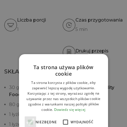
Liczba porcji
Czas przygotowania
1
5 min
Drukuj przepis
Ta strona używa plików
SKŁADNIKI
cookie
Ta strona korzysta z plików cookie, aby
30 g
Quinoi komosy ryżowej białej QF Quality
zapewnić lepszą wygodę użytkowania.
Korzystając z tej strony, wyrażasz zgodę na
Food
ugotowanej dzień wcześniej
używanie przez nas wszystkich plików cookie
zgodnie z warunkami naszej polityki plików
80 g
Kimchi House of Asia
cookie.
Dowiedz się więcej
1 łyżka
Sosu Teriyaki House of Asia
NIEZBĘDNE
WYDAJNOŚĆ
1 łyżeczka
Sezamu białego House of Asia