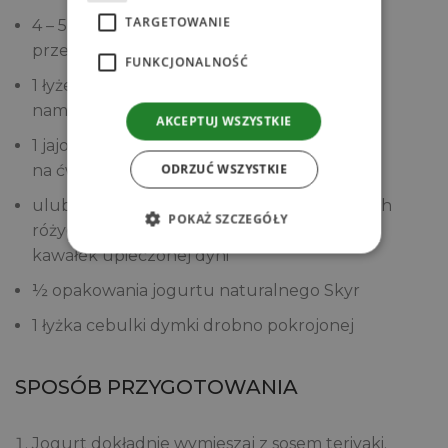
TARGETOWANIE
4 – 5
Grzybów słomkowych House of Asia
przekrojonych na pół
FUNKCJONALNOŚĆ
1 łyżeczka
Alg Wakame House of Asia
namoczonych10 minut we wrzątku
AKCEPTUJ WSZYSTKIE
1 jajo „L” ugotowane na twardo i pokrojone
ODRZUĆ WSZYSTKIE
na ćwiartki
ulubione warzywa, np. kilka zblanszowanych
POKAŻ SZCZEGÓŁY
różyczek brokuła, garść fasolki edemame,
kawałek upieczonej dyni
½ opakowania jogurtu naturalnego Skyr
1 łyżka cebulki dymki drobno pokrojonej
SPOSÓB PRZYGOTOWANIA
Jogurt dokładnie wymieszaj z sosem teriyaki.