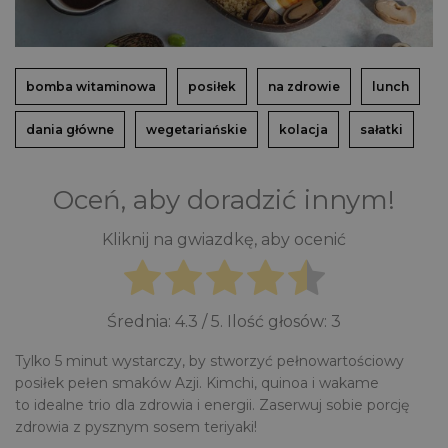
bomba witaminowa
posiłek
na zdrowie
lunch
dania główne
wegetariańskie
kolacja
sałatki
Oceń, aby doradzić innym!
Kliknij na gwiazdkę, aby ocenić
Średnia:
4.3
/ 5. Ilość głosów:
3
Tylko 5 minut wystarczy, by stworzyć pełnowartościowy
posiłek pełen smaków Azji. Kimchi, quinoa i wakame
to idealne trio dla zdrowia i energii. Zaserwuj sobie porcję
zdrowia z pysznym sosem teriyaki!