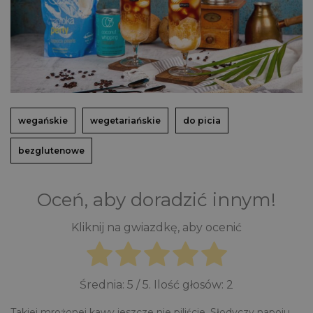
wegańskie
wegetariańskie
do picia
bezglutenowe
Oceń, aby doradzić innym!
Kliknij na gwiazdkę, aby ocenić
Średnia:
5
/ 5. Ilość głosów:
2
Takiej mrożonej kawy jeszcze nie piliście. Słodyczy napoju