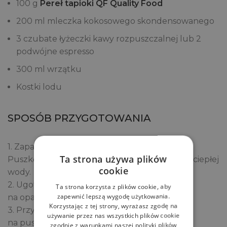
100 g
Pereł tapioki QF Quality Food
200 ml mleczka kokosowego skondensowanego
3 czubate łyżeczki kawy rozpuszczalnej lub 2
podwójne espresso
300 ml wrzątku
Kostki lodu
SPOSÓB PRZYGOTOWANIA
1. Zaparz kawę i pozostaw ją do wystudzenia.
Ta strona używa plików
Puszkę z mlekiem skondensowanym włóż do ciepłej
cookie
wody.
2. Ugotuj tapiokę według wskazówek
Ta strona korzysta z plików cookie, aby
zapewnić lepszą wygodę użytkowania.
na opakowaniu.
Korzystając z tej strony, wyrażasz zgodę na
3. Przy użyciu miksera ubij bitą śmietanę
używanie przez nas wszystkich plików cookie
na puszystą masę.
zgodnie z warunkami naszej polityki plików