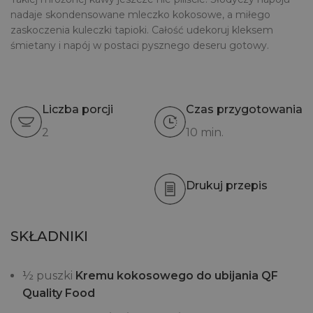
nadaje skondensowane mleczko kokosowe, a miłego
zaskoczenia kuleczki tapioki. Całość udekoruj kleksem
śmietany i napój w postaci pysznego deseru gotowy.
Liczba porcji
Czas przygotowania
2
10 min.
Drukuj przepis
SKŁADNIKI
½ puszki
Kremu kokosowego do ubijania QF
Quality Food