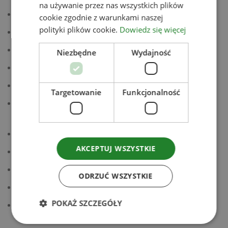
na używanie przez nas wszystkich plików
100 g dyni hokkaido, pokrojonej w kostkę
cookie zgodnie z warunkami naszej
polityki plików cookie.
Dowiedz się więcej
25 g cebuli, drobno pokrojonej
10 g czosnku, drobno pokrojonego
Niezbędne
Wydajność
10 g imbiru, drobno pokrojonego
150 g piersi z indyka, pokrojonej w kostkę
Targetowanie
Funkcjonalność
50 g szczypiorku, drobno pokrojonego (część
do smażenia, część do dekoracji)
200 ml bulionu warzywnego
AKCEPTUJ WSZYSTKIE
30 g parmezanu, tartego
sól do smaku
ODRZUĆ WSZYSTKIE
pieprz czarny do smaku
POKAŻ SZCZEGÓŁY
oliwa do smażenia