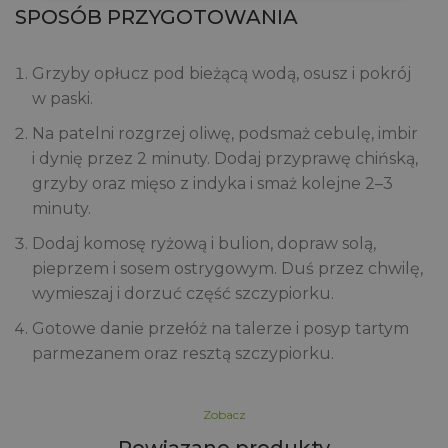
SPOSÓB PRZYGOTOWANIA
Grzyby opłucz pod bieżącą wodą, osusz i pokrój
w paski.
Na patelni rozgrzej oliwę, podsmaż cebulę, imbir
i dynię przez 2 minuty. Dodaj przyprawę chińską,
grzyby oraz mięso z indyka i smaż kolejne 2–3
minuty.
Dodaj komosę ryżową i bulion, dopraw solą,
pieprzem i sosem ostrygowym. Duś przez chwilę,
wymieszaj i dorzuć część szczypiorku.
Gotowe danie przełóż na talerze i posyp tartym
parmezanem oraz resztą szczypiorku.
Zobacz