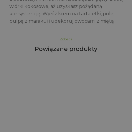
wiórki kokosowe, aż uzyskasz pożądaną
konsystencję. Wyłóż krem na tartaletki, polej
pulpą z marakui i udekoruj owocami z miętą.
Zobacz
Powiązane produkty
l
z