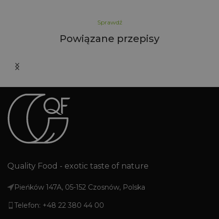
Sprawdź
Powiązane przepisy
a
Quality Food - exotic taste of nature
Pieńków 147A, 05-152 Czosnów, Polska
Telefon: +48 22 380 44 00