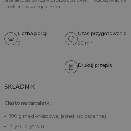
przenieść się do Azji w zaciszu domowym i rozkoszować się
smakiem pysznego deseru.
Liczba porcji
Czas przygotowania
9
60 min
Drukuj przepis
SKŁADNIKI
Ciasto na tartaletki:
190 g mąki orkiszowej jasnej lub pszennej
2 łyżki erytrolu