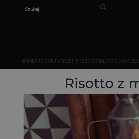
HOME
PRODUKTY
PRZEPISY
EBOOKI
BLOG
O MARCE
G
Risotto z