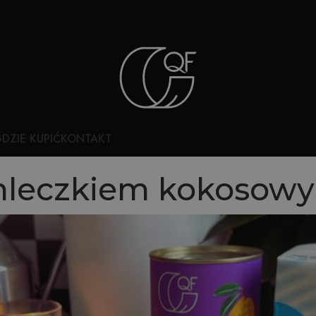
DZIE KUPIĆ
KONTAKT
 mleczkiem kokosow