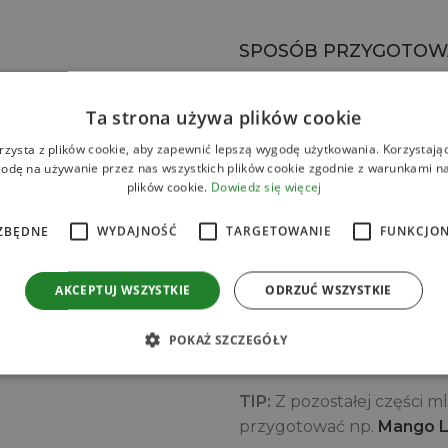
SPOSÓB PRZYGOTOW
 cukru QF Quality Food
1. Cebulę i chili podsmaż n
Ta strona używa plików cookie
2. Wlewaj wino 3 etapami i
rzysta z plików cookie, aby zapewnić lepszą wygodę użytkowania. Korzystając 
porcjami wodę.
odę na używanie przez nas wszystkich plików cookie zgodnie z warunkami nas
3. Risotto cały czas gotuj
plików cookie.
Dowiedz się więcej
Mieszanie risotto powoduje
stkę
ZBĘDNE
WYDAJNOŚĆ
TARGETOWANIE
FUNKCJO
do stopnia AL DENTE.
4. Dodaj oregano, bazylie
parmezan, sok z cytryny, 
AKCEPTUJ WSZYSTKIE
ODRZUĆ WSZYSTKIE
do połączenia wszystkich 
5. Po przygotowaniu zostaw
POKAŻ SZCZEGÓŁY
drobną kostkę
6. Wyłóż risotto na talerz
TIP:
Z pozostałej części 
przygotować np.
Mango L