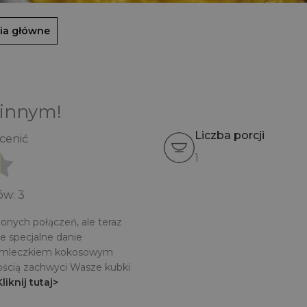
ia główne
 innym!
Liczba porcji
ocenić
1
sów:
3
ionych połączeń, ale teraz
e specjalne danie
 z mleczkiem kokosowym
ścią zachwyci Wasze kubki
Kliknij tutaj>