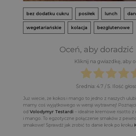
bez dodatku cukru
posiłek
lunch
dan
wegetariańskie
kolacja
bezglutenowe
Oceń, aby doradzić
Kliknij na gwiazdkę, aby 
Średnia:
4.7
/ 5. Ilość gło
Już wiecie, że kokos i mango to jedno z naszych ulub
mamy coś wyjątkowego w wersji wytrawnej! Poznajci
od
Volodymyr Testardі
– idealnie kremowe risotto
i mango. To egzotyczne połączenie smaków z pewno
smakowe! Sprawdź jak zrobić to danie krok po kroku