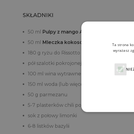
SKŁADNIKI
50 ml
Pulpy z mango
Alphonso
bez dodatku
50 ml
Mleczka kokosowe 16-19% KARA
Ta strona ko
wyrażasz zg
180 g ryżu do Rissotto
pół szalotki pokrojonej w bardzo drobną ko
NIE
100 ml wina wytrawnego białego
150 ml woda (lub więcej)
50 g parmezanu
5-7 plasterków chili pokrojonych w bardzo 
sok z połowy limonki
6-8 listków bazylii