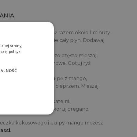
ANIA
a oliwie. Dodaj ryż i smaż razem około 1 minuty.
 mieszaj, aż ryż wchłonie cały płyn. Dodawaj
z tej strony,
zej polityki
 na wolnym ogniu i bardzo często mieszaj.
, że staje się ono kremowe. Gotuj ryż
NALNOŚĆ
, mleczko kokosowe, pulpę z mango,
dopraw do smaku solą i pieprzem. Mieszaj
składników.
 risotto na 5 min na patelni.
, zetrzyj parmezan, udekoruj oregano.
mleczka kokosowego i pulpy mango możesz
assi
.