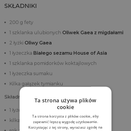
SKŁADNIKI
200 g fety
1 szklanka ulubionych
Oliwek Gaea z migdałami
2 łyżki
Oliwy Gaea
1 łyżeczka
Białego sezamu House of Asia
1 szklanka pomidorków koktajlowych
1 łyżeczka sumaku
Kilka gałązek tymianku
Składniki na sos tahini:
Ta strona używa plików
cookie
1 łyżeczka
Tahini Premium QF Quality Food
Ta strona korzysta z plików cookie, aby
kilka łyżek
Oliwy Gaea
zapewnić lepszą wygodę użytkowania.
Korzystając z tej strony, wyrażasz zgodę na
sok z ½ cytryny