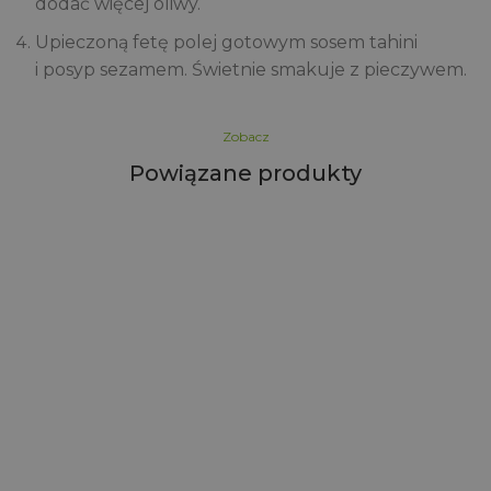
dodać więcej oliwy.
Upieczoną fetę polej gotowym sosem tahini
i posyp sezamem. Świetnie smakuje z pieczywem.
Zobacz
Powiązane produkty
i
i