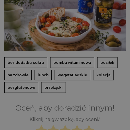
bez dodatku cukru
bomba witaminowa
posiłek
na zdrowie
lunch
wegetariańskie
kolacja
bezglutenowe
przekąski
Oceń, aby doradzić innym!
Kliknij na gwiazdkę, aby ocenić