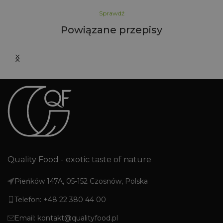
Sprawdź
Powiązane przepisy
i
Quality Food - exotic taste of nature
Pieńków 147A, 05-152 Czosnów, Polska
Telefon: +48 22 380 44 00
Email: kontakt@qualityfood.pl