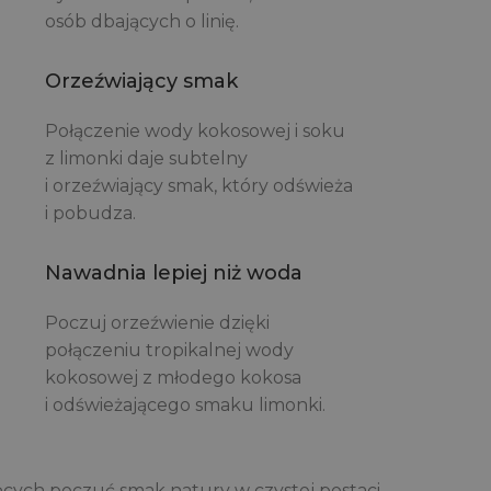
osób dbających o linię.
Orzeźwiający smak
Połączenie wody kokosowej i soku
z limonki daje subtelny
i orzeźwiający smak, który odświeża
i pobudza.
Nawadnia lepiej niż woda
Poczuj orzeźwienie dzięki
połączeniu tropikalnej wody
kokosowej z młodego kokosa
i odświeżającego smaku limonki.
cych poczuć smak natury w czystej postaci.