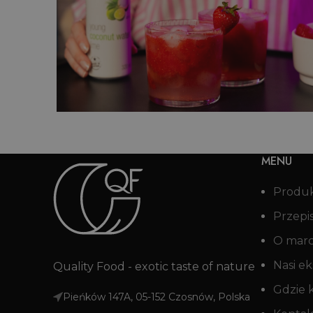
ka
Aqua Fresca z mango i kokosem
MENU
Produ
Przepi
O mar
Nasi ek
Quality Food - exotic taste of nature
Gdzie 
Pieńków 147A, 05-152 Czosnów, Polska