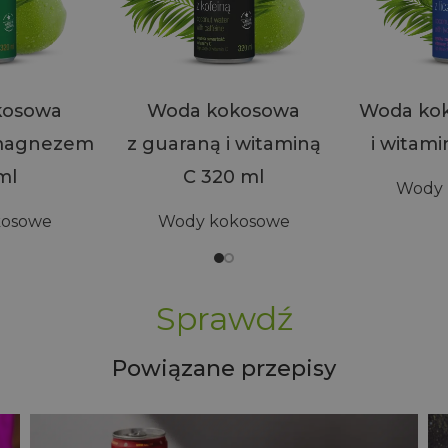
kosowa
Woda kokosowa
Woda koko
 magnezem
z guaraną i witaminą
i witami
ml
C 320 ml
Wody 
kosowe
Wody kokosowe
Sprawdź
Powiązane przepisy