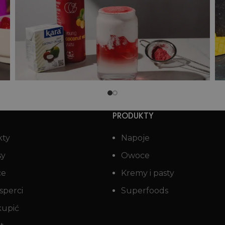
Świąteczny mocktail z wodą
kokosową i żurawiną
PRODUKTY
kty
Napoje
sy
Owoce
ce
Kremy i pasty
sperci
Superfoods
kupić