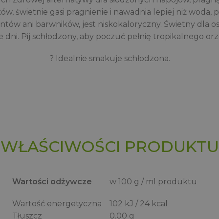
, świetnie gasi pragnienie i nawadnia lepiej niż woda, po
tów ani barwników, jest niskokaloryczny. Świetny dla os
 dni. Pij schłodzony, aby poczuć pełnię tropikalnego orz
? Idealnie smakuje schłodzona.
WŁAŚCIWOŚCI PRODUKTU
Wartości odżywcze
w 100 g / ml produktu
Wartość energetyczna
102 kJ / 24 kcal
Tłuszcz
0.00 g