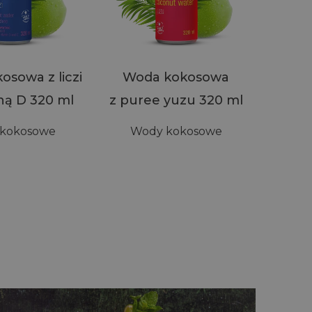
sowa z liczi
Woda kokosowa
Wo
ną D 320 ml
z puree yuzu 320 ml
z so
kokosowe
Wody kokosowe
Wo