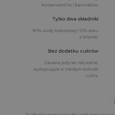
konserwantów i barwników.
Tylko dwa składniki
90% wody kokosowej i 10% soku
z limonki.
Bez dodatku cukrów
Zawiera jedynie naturalne,
występujące w młodym kokosie
cukry.
To idealna propozycja dla osób poszukując