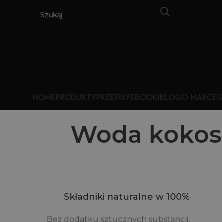
HOME
PRODUKTY
PRZEPISY
EBOOKI
BLOG
O MARCE
G
Woda kokoso
Składniki naturalne w 100%
Bez dodatku sztucznych substancji,