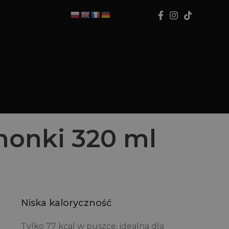
monki 320 ml
Niska kaloryczność
Tylko 77 kcal w puszce, idealna dla