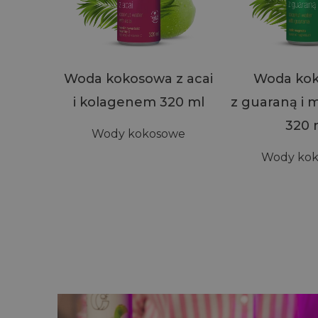
Woda kokosowa z acai
Woda ko
i kolagenem 320 ml
z guaraną i
320 
Wody kokosowe
Wody ko