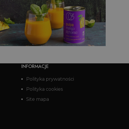
Drink z wodą kokosową z sokiem
z limonki
INFORMACJE
Polityka prywatności
Polityka cookies
Site mapa