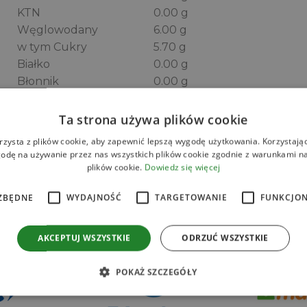
KTN
0.00 g
Węglowodany
6.00 g
w tym Cukry
5.70 g
Białko
0.00 g
Błonnik
0.00 g
Sól
0.05 g
KTN – kwasy tłuszczowe nasycone
Ta strona używa plików cookie
rzysta z plików cookie, aby zapewnić lepszą wygodę użytkowania. Korzystając 
odę na używanie przez nas wszystkich plików cookie zgodnie z warunkami nas
plików cookie.
Dowiedz się więcej
Zamów online
ZBĘDNE
WYDAJNOŚĆ
TARGETOWANIE
FUNKCJO
AKCEPTUJ WSZYSTKIE
ODRZUĆ WSZYSTKIE
POKAŻ SZCZEGÓŁY