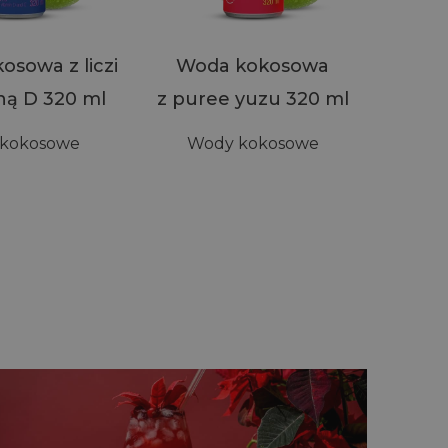
sowa z liczi
Woda kokosowa
Wo
ną D 320 ml
z puree yuzu 320 ml
z so
kokosowe
Wody kokosowe
Wo