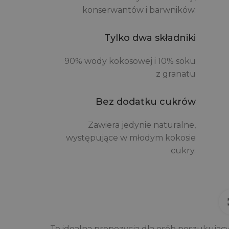
konserwantów i barwników.
Tylko dwa składniki
90% wody kokosowej i 10% soku
z granatu
Bez dodatku cukrów
Zawiera jedynie naturalne,
występujące w młodym kokosie
cukry.
To idealna propozycja dla osób poszukując