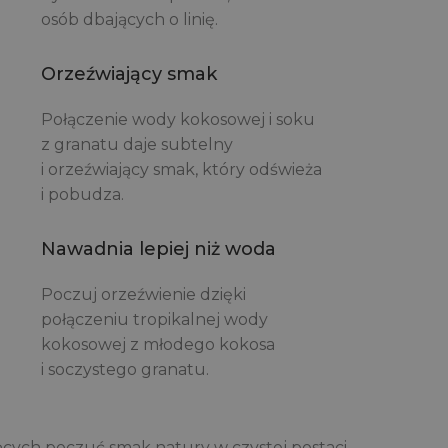
osób dbających o linię.
Orzeźwiający smak
Połączenie wody kokosowej i soku
z granatu daje subtelny
i orzeźwiający smak, który odświeża
i pobudza.
Nawadnia lepiej niż woda
Poczuj orzeźwienie dzięki
połączeniu tropikalnej wody
kokosowej z młodego kokosa
i soczystego granatu.
cych poczuć smak natury w czystej postaci.