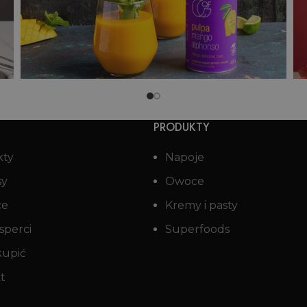
Świąteczny mocktail z wodą
kokosową i żurawiną
i
PRODUKTY
kty
Napoje
sy
Owoce
ce
Kremy i pasty
sperci
Superfoods
kupić
t