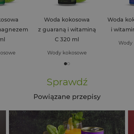
kosowa
Woda kokosowa
Woda koko
 magnezem
z guaraną i witaminą
i witami
ml
C 320 ml
Wody 
kosowe
Wody kokosowe
Sprawdź
Powiązane przepisy