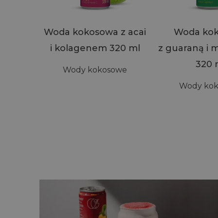
Woda kokosowa z acai
Woda ko
i kolagenem 320 ml
z guaraną i
320 
Wody kokosowe
Wody ko