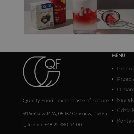
ka
Aqua Fresca z mango i kokosem
MENU
Produ
Przepi
O mar
Nasi ek
Quality Food - exotic taste of nature
Gdzie 
Pieńków 147A, 05-152 Czosnów, Polska
Kontak
Telefon: +48 22 380 44 00