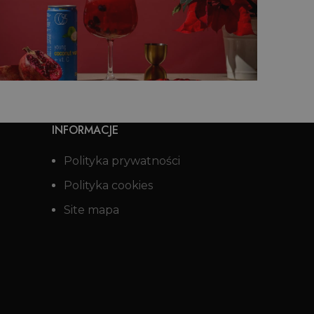
Drink z wodą kokosową z granatem
 bubble tea o smaku truskawkowym
INFORMACJE
Polityka prywatności
Polityka cookies
Site mapa