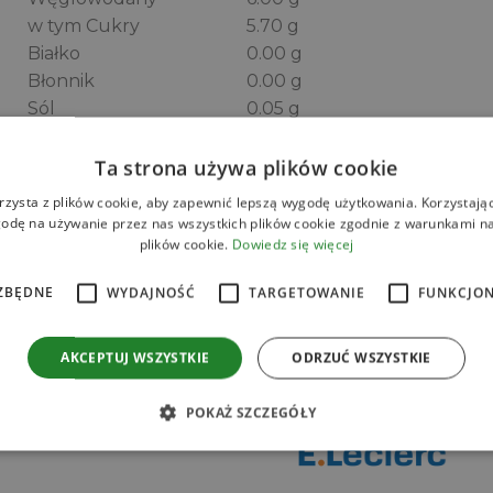
w tym Cukry
5.70 g
Białko
0.00 g
Błonnik
0.00 g
Sól
0.05 g
KTN – kwasy tłuszczowe nasycone
Ta strona używa plików cookie
rzysta z plików cookie, aby zapewnić lepszą wygodę użytkowania. Korzystając 
odę na używanie przez nas wszystkich plików cookie zgodnie z warunkami nas
plików cookie.
Dowiedz się więcej
Zamów online
ZBĘDNE
WYDAJNOŚĆ
TARGETOWANIE
FUNKCJO
AKCEPTUJ WSZYSTKIE
ODRZUĆ WSZYSTKIE
POKAŻ SZCZEGÓŁY