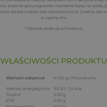
, świetnie gasi pragnienie i nawadnia lepiej niż woda, po
tów ani barwników, jest niskokaloryczny. Świetny dla os
w upalne dni.
? Idealnie smakuje schłodzona.
WŁAŚCIWOŚCI PRODUKTU
Wartości odżywcze
w 100 g / ml produktu
Wartość energetyczna
102 kJ / 24 kcal
Tłuszcz
0.00 g
KTN
0.00 g
Węglowodany
6.00 g