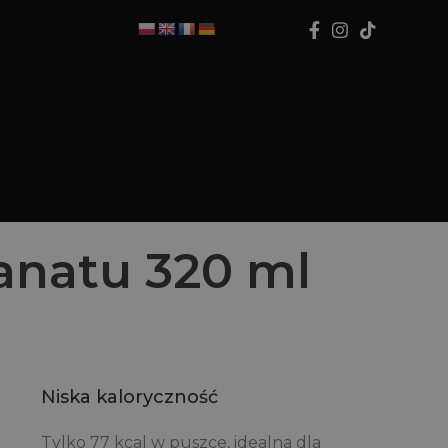
anatu 320 ml
Niska kaloryczność
Tylko 77 kcal w puszce, idealna dla