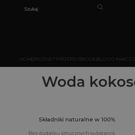
HOME
PRODUKTY
PRZEPISY
EBOOKI
BLOG
O MARCE
G
Woda kokoso
Składniki naturalne w 100%
Bez dodatku sztucznych substancji,