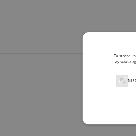
Ta strona ko
wyrażasz zg
NIE