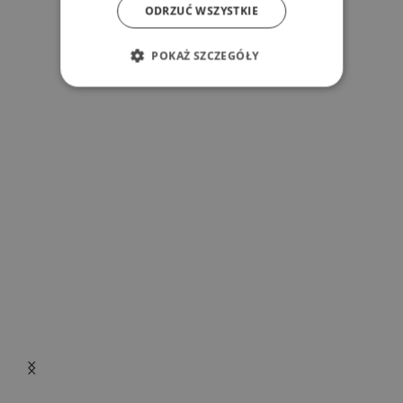
Powiązane produkty
ODRZUĆ WSZYSTKIE
POKAŻ SZCZEGÓŁY
i
r
ł