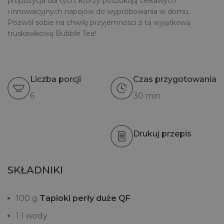
propozycja dla tych, którzy poszukują ciekawych
i innowacyjnych napojów do wypróbowania w domu.
Pozwól sobie na chwilę przyjemności z tą wyjątkową
truskawkową Bubble Tea!
Liczba porcji
Czas przygotowania
6
30 min
Drukuj przepis
SKŁADNIKI
100 g
Tapioki perły duże QF
1 l wody