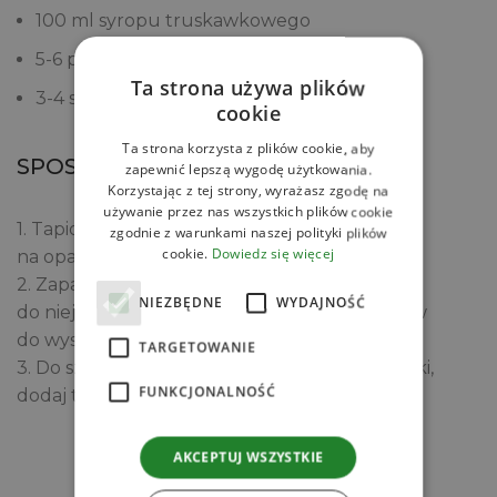
100 ml syropu truskawkowego
5-6 pokrojonych truskawek
Ta strona używa plików
3-4 saszetki herbaty jaśminowej
cookie
Ta strona korzysta z plików cookie, aby
SPOSÓB PRZYGOTOWANIA
zapewnić lepszą wygodę użytkowania.
Korzystając z tej strony, wyrażasz zgodę na
używanie przez nas wszystkich plików cookie
1. Tapiokę przygotuj zgodnie z instrukcją
zgodnie z warunkami naszej polityki plików
cookie.
Dowiedz się więcej
na opakowaniu.
2. Zaparz herbatę jaśminową, następnie dodaj
NIEZBĘDNE
WYDAJNOŚĆ
do niej syrop truskawkowy, wymieszaj i odstaw
do wystudzenia.
TARGETOWANIE
3. Do szklanek przełóż gotowe kuleczki tapioki,
FUNKCJONALNOŚĆ
dodaj truskawki i zalej herbatą.
AKCEPTUJ WSZYSTKIE
Zobacz