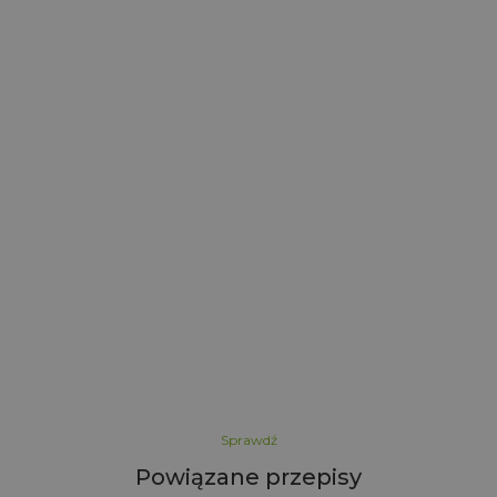
y
ż
S
Sprawdź
Powiązane przepisy