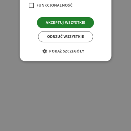
FUNKCJONALNOŚĆ
Zobacz
AKCEPTUJ WSZYSTKIE
Powiązane produkty
ODRZUĆ WSZYSTKIE
POKAŻ SZCZEGÓŁY
l