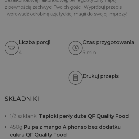
bezalkoholowej i alkoholowej, ten egzotyczny napój
z pewnością zachwyci Twoich gości. Wypróbuj przepis
i wprowadź odrobinę azjatyckiej magii do swojej imprezy!
Liczba porcji
Czas przygotowania
4
5 min
Drukuj przepis
SKŁADNIKI
1/2 szklanki
Tapioki perły duże QF Quality Food
450g
Pulpa z mango
Alphonso bez dodatku
cukru QF Quality Food