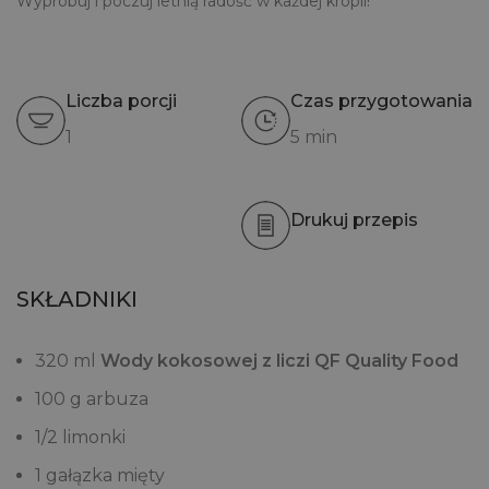
Wypróbuj i poczuj letnią radość w każdej kropli!
Liczba porcji
Czas przygotowania
1
5 min
Drukuj przepis
SKŁADNIKI
320 ml
Wody kokosowej z liczi QF Quality Food
100 g arbuza
1/2 limonki
1 gałązka mięty