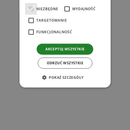
NIEZBĘDNE
WYDAJNOŚĆ
TARGETOWANIE
FUNKCJONALNOŚĆ
AKCEPTUJ WSZYSTKIE
ODRZUĆ WSZYSTKIE
s
POKAŻ SZCZEGÓŁY
z
l