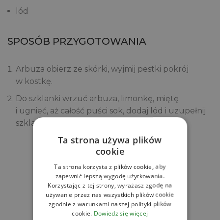
lód
SPOSÓB PRZYGOTOWANIA
Arbuza obierz ze skórki, wyjmij pestki pokrój
w kostkę.
Do szklanki wrzuć arbuza, limonkę, miętę
i ugnieć, aż całość puści sok, dodaj lód i uzupełnij
szklankę wodą kokosową.
Ta strona używa plików
cookie
Zobacz
Ta strona korzysta z plików cookie, aby
Powiązane produkty
zapewnić lepszą wygodę użytkowania.
Korzystając z tej strony, wyrażasz zgodę na
używanie przez nas wszystkich plików cookie
zgodnie z warunkami naszej polityki plików
cookie.
Dowiedz się więcej