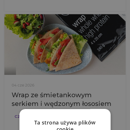
04 cze 2026
Wrap ze śmietankowym
serkiem i wędzonym łososiem
CZYTAJ DALEJ
Ta strona używa plików
cookie