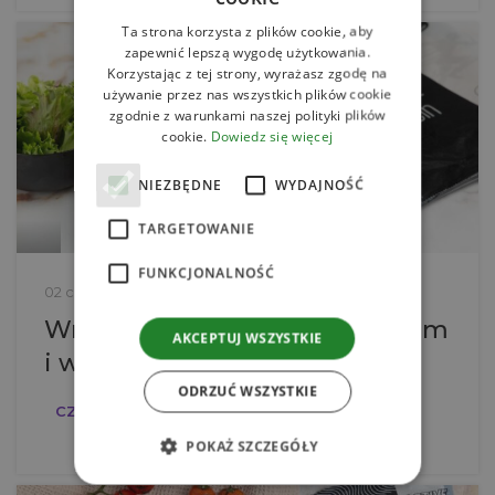
Ta strona korzysta z plików cookie, aby
zapewnić lepszą wygodę użytkowania.
Korzystając z tej strony, wyrażasz zgodę na
używanie przez nas wszystkich plików cookie
zgodnie z warunkami naszej polityki plików
cookie.
Dowiedz się więcej
NIEZBĘDNE
WYDAJNOŚĆ
TARGETOWANIE
FUNKCJONALNOŚĆ
02 cze 2026
Wrap z grillowanym kurczakiem
AKCEPTUJ WSZYSTKIE
i warzywami
ODRZUĆ WSZYSTKIE
CZYTAJ DALEJ
POKAŻ SZCZEGÓŁY