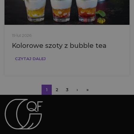
19 lut 2026
Kolorowe szoty z bubble tea
CZYTAJ DALEJ
1
2
3
›
»