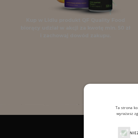
Kup w Lidlu produkt QF Quality Food
biorący udział w akcji za kwotę min. 50 zł
i zachowaj dowód zakupu.
Ta strona ko
wyrażasz zg
NIE