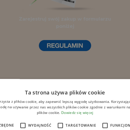
Zarejestruj swój zakup w formularzu
poniżej
Ta strona używa plików cookie
rzysta z plików cookie, aby zapewnić lepszą wygodę użytkowania. Korzystając 
odę na używanie przez nas wszystkich plików cookie zgodnie z warunkami nas
plików cookie.
Dowiedz się więcej
PRODUKTY PROMOCYJN
ZBĘDNE
WYDAJNOŚĆ
TARGETOWANIE
FUNKCJO