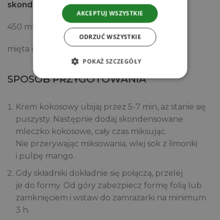
skondensowanego
QF
AKCEPTUJ WSZYSTKIE
450 ml
Pulpy mango
QF
ODRZUĆ WSZYSTKIE
mięta do dekoracji
POKAŻ SZCZEGÓŁY
SPOSÓB PRZYGOTOWANIA
Krem kokosowy ubijaj przez 5-7 min, aż stanie się
puszysty. Następnie dodaj skondensowane
mleczko kokosowe, cały czas miksując.
Nie przerywając miksowania, wlej sok z limonki
i pulpę mango.
Gdy składniki dokładnie się połączą, przelej
je do formy. Od góry zabezpiecz formę folią lub
zamknięciem i wstaw do zamrażarki na minimum
3 h.