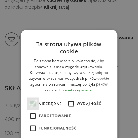
dziękujemy Kindze
kuchennykodeks
. Sprawdź krok
po kroku przepis>
Kliknij tutaj
Liczba porcji
Czas przygotowania
Ta strona używa plików
cookie
Ta strona korzysta z plików cookie, aby
Drukuj przepis
zapewnić lepszą wygodę użytkowania.
Korzystając z tej strony, wyrażasz zgodę na
używanie przez nas wszystkich plików cookie
zgodnie z warunkami naszej polityki plików
SKŁADNIKI
cookie.
Dowiedz się więcej
NIEZBĘDNE
WYDAJNOŚĆ
3-4 łyżki
Soku z limonki House of Asia
TARGETOWANIE
400 ml
Kremu kokosowego do ubijania QF
FUNKCJONALNOŚĆ
100 ml
Mleczka kokosowego