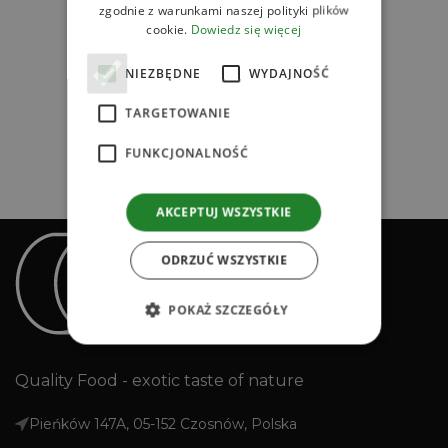
zgodnie z warunkami naszej polityki plików
cookie.
Dowiedz się więcej
NIEZBĘDNE
WYDAJNOŚĆ
TARGETOWANIE
FUNKCJONALNOŚĆ
AKCEPTUJ WSZYSTKIE
ODRZUĆ WSZYSTKIE
POKAŻ SZCZEGÓŁY
Quality Food - exotic taste of nature
Pieńków 147A, 05-152 Czosnów, Polska