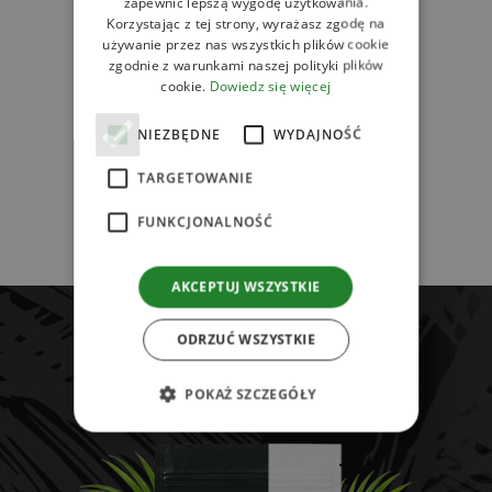
zapewnić lepszą wygodę użytkowania.
Korzystając z tej strony, wyrażasz zgodę na
używanie przez nas wszystkich plików cookie
zgodnie z warunkami naszej polityki plików
cookie.
Dowiedz się więcej
NIEZBĘDNE
WYDAJNOŚĆ
TARGETOWANIE
NASIONA CHIA 150G
FUNKCJONALNOŚĆ
AKCEPTUJ WSZYSTKIE
ODKRYJ WIĘCEJ
ODRZUĆ WSZYSTKIE
POKAŻ SZCZEGÓŁY